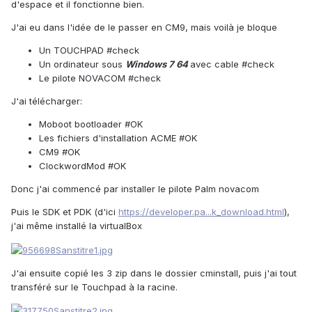
d'espace et il fonctionne bien.
J'ai eu dans l'idée de le passer en CM9, mais voilà je bloque
Un TOUCHPAD #check
Un ordinateur sous
Windows 7 64
avec cable #check
Le pilote NOVACOM #check
J'ai télécharger:
Moboot bootloader #OK
Les fichiers d'installation ACME #OK
CM9 #OK
ClockwordMod #OK
Donc j'ai commencé par installer le pilote Palm novacom
Puis le SDK et PDK (d'ici
https://developer.pa...k_download.html
),
j'ai même installé la virtualBox
J'ai ensuite copié les 3 zip dans le dossier cminstall, puis j'ai tout
transféré sur le Touchpad à la racine.