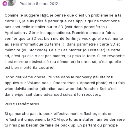
Posté(e)
8 mars 2012
Comme le suggère H@t, je pense que c'est un problème lié à ta
carte SD, je suis près à parier que ces applis qui ne fonctionne
pas sont celle installer sur ta SD (voir dans paramètres /
Application / Gérer les applications). Première chose à faire,
vérifier que ta SD est bien monté (enfin je veux qu'elle est monté
au sens informatique du terme...), dans paramètre / carte SD et
mémoire (ou Stockage). Là si tu as Monter (ou installer) la carte
sd, c'est qu'elle n'est pas monter, tu peux le faire. Si en revanche
il est marqué désinstallé (ou démonter) la caret sd, c'est qu'elle
est bien monté (la coquine).
Donc deuxième chose : tu vas dans le recovery (tél éteint tu
appuies sur Volume bas + Raccrocher + Appareil photo) et tu fais
wipe dalvik/cache (attention pas wipe data/cache). Soit c'est
dans wipe, soit dans advanced suivant ton recovery.
Puis tu redémarres.
Si ça marche pas, tu peux effectivement reflasher, mais en
reflashant uniquement la ROM que tu as installer l'année dernière
tu n'as pas besoin de faire de back up. En partant du principe