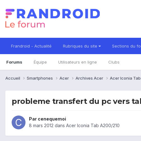
Frandroid - Actualité
Rubriques du site
Sections du f
Forums
Équipe
Utilisateurs en ligne
Clubs
Accueil
Smartphones
Acer
Archives Acer
Acer Iconia Ta
probleme transfert du pc vers ta
Par
cenequemoi
8 mars 2012
dans
Acer Iconia Tab A200/210