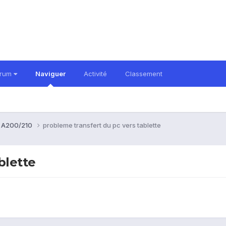
orum
Naviguer
Activité
Classement
b A200/210
probleme transfert du pc vers tablette
blette