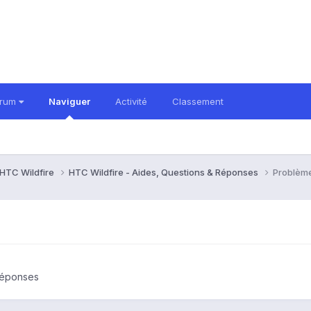
orum
Naviguer
Activité
Classement
HTC Wildfire
HTC Wildfire - Aides, Questions & Réponses
Problème
Réponses