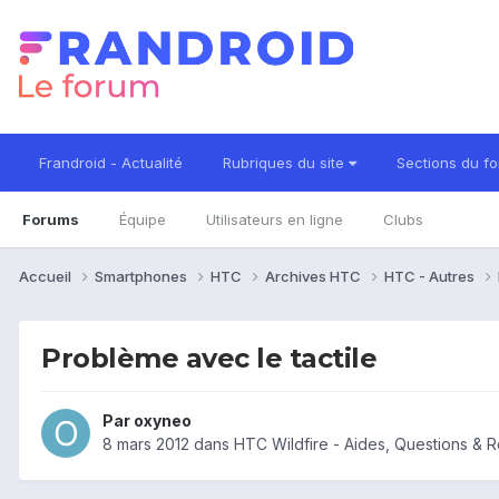
Frandroid - Actualité
Rubriques du site
Sections du f
Forums
Équipe
Utilisateurs en ligne
Clubs
Accueil
Smartphones
HTC
Archives HTC
HTC - Autres
Problème avec le tactile
Par
oxyneo
8 mars 2012
dans
HTC Wildfire - Aides, Questions & 