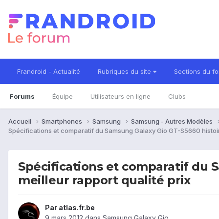
Frandroid - Actualité
Rubriques du site
Sections du f
Forums
Équipe
Utilisateurs en ligne
Clubs
Accueil
Smartphones
Samsung
Samsung - Autres Modèles
Spécifications et comparatif du Samsung Galaxy Gio GT-S5660 histoire de
Spécifications et comparatif du S
meilleur rapport qualité prix
Par
atlas.fr.be
9 mars 2012
dans
Samsung Galaxy Gio