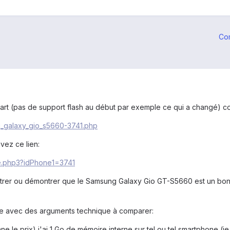
Co
part (pas de support flash au début par exemple ce qui a changé) c
_galaxy_gio_s5660-3741.php
vez ce lien:
e.php3?idPhone1=3741
er ou démontrer que le Samsung Galaxy Gio GT-S5660 est un bon sma
le avec des arguments technique à comparer:
 le prix) j'ai 1 Go de mémoire interne sur tel ou tel smartphone (je 