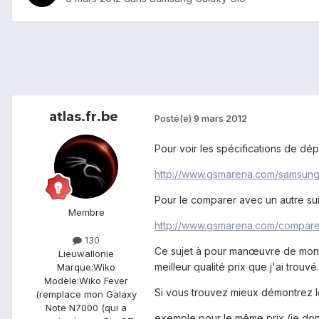
atlas.fr.be
Posté(e)
9 mars 2012
Pour voir les spécifications de dé
http://www.gsmarena.com/samsung
Pour le comparer avec un autre sui
Membre
http://www.gsmarena.com/compar
130
Ce sujet à pour manœuvre de montr
Lieu
wallonie
meilleur qualité prix que j'ai trouvé.
Marque:
Wiko
Modèle:
Wiko Fever
Si vous trouvez mieux démontrez 
(remplace mon Galaxy
Note N7000 (qui a
exemple pour le même prix (je donne