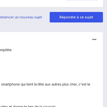
mmencer un nouveau sujet
Répondre à ce sujet
omplète:
rtphone qui tient la tête aux autres plus cher, c'est le
cites et donne le lien de la source)