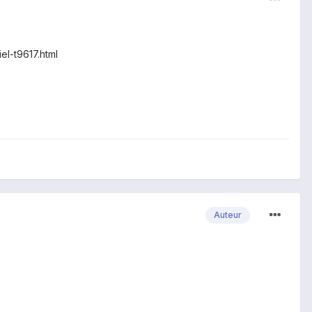
el-t9617.html
Auteur