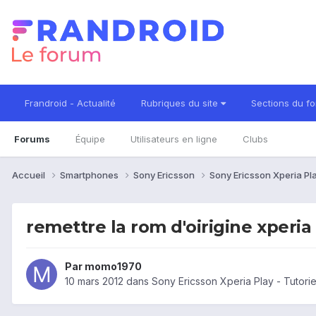
Frandroid - Actualité
Rubriques du site
Sections du f
Forums
Équipe
Utilisateurs en ligne
Clubs
Accueil
Smartphones
Sony Ericsson
Sony Ericsson Xperia Pl
remettre la rom d'oirigine xperia
Par
momo1970
10 mars 2012
dans
Sony Ericsson Xperia Play - Tutorie