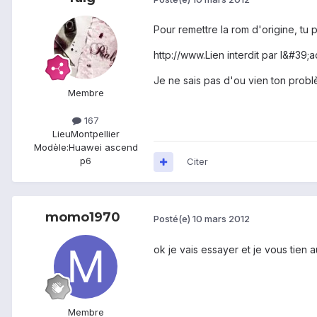
Pour remettre la rom d'origine, tu p
http://www.Lien interdit par l&#39;a
Je ne sais pas d'ou vien ton problè
Membre
167
Lieu
Montpellier
Modèle:
Huawei ascend
p6
Citer
momo1970
Posté(e)
10 mars 2012
ok je vais essayer et je vous tien 
Membre