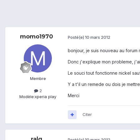
momo1970
Posté(e)
10 mars 2012
bonjour, je suis nouveau au forum m
Donc j'explique mon probleme, j'ai
Le souci tout fonctionne nickel sau
Membre
Y a t'il un remede ou dois je mettr
2
Merci
Modèle:
xperia play
Citer
ralg
Posté(e)
10 mars 2012