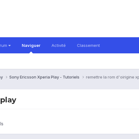
orum
Naviguer
Activité
Classement
ay
Sony Ericsson Xperia Play - Tutoriels
remettre la rom d'oirigine x
 play
ls