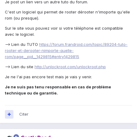
Je post un lien vers un autre tuto du forum.
C'est un logiciel qui permet de rooter dérooter n'imoporte qu'elle
rom (ou presque).
Sur le site vous pouvez voir si votre téléphone est compatible
avec le logiciel.
--> Lien du TUTO
https://forum.frandroid.com/topic/89204-tuto-
rooter-et-derooter-nimporte-quelle-
rom/page__pid__1429815#entry1429815
--> Lien du site
http://unlockroot.com/unlockroot.php
Je ne l'ai pas encore test mais je vais y venir.
Je ne suis pas tenu responsable en cas de problème
technique ou de garantie.
Citer