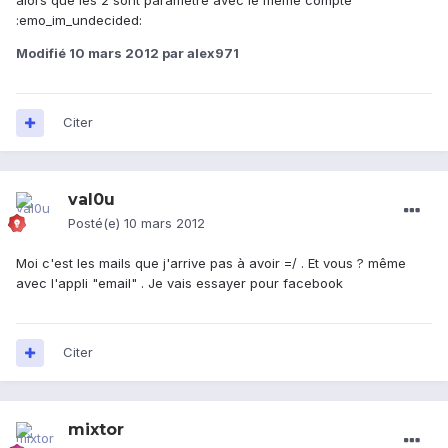
alors que les 2 sont paramétré avec le mémé compte
:emo_im_undecided:
Modifié
10 mars 2012
par alex971
Citer
val0u
Posté(e)
10 mars 2012
Moi c'est les mails que j'arrive pas à avoir =/ . Et vous ? même
avec l'appli "email" . Je vais essayer pour facebook
Citer
mixtor