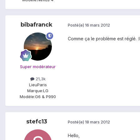
bibafranck
Posté(e)
16 mars 2012
Comme ça le problème est réglé. :l
Super modérateur
21,3k
Lieu
Paris
Marque:
LG
Modèle:
G6 & P990
stefc13
Posté(e)
18 mars 2012
Hello,