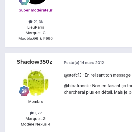
Super modérateur
21,3k
Lieu
Paris
Marque:
LG
Modèle:
G6 & P990
Shadow350z
Posté(e)
14 mars 2012
@stefc13 : En relisant ton message 
@bibafranck : Non en faisant ça tou
chercherai plus en détail. Mais je
Membre
1,7k
Marque:
LG
Modèle:
Nexus 4