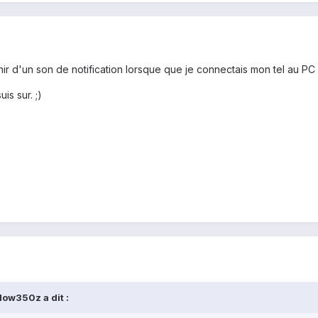
enir d'un son de notification lorsque que je connectais mon tel au P
is sur. ;)
ow350z a dit :