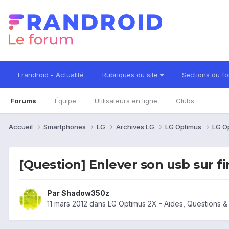
Frandroid - Actualité
Rubriques du site
Sections du f
Forums
Équipe
Utilisateurs en ligne
Clubs
Accueil
Smartphones
LG
Archives LG
LG Optimus
LG O
[Question] Enlever son usb sur fi
Par
Shadow350z
11 mars 2012
dans
LG Optimus 2X - Aides, Questions 