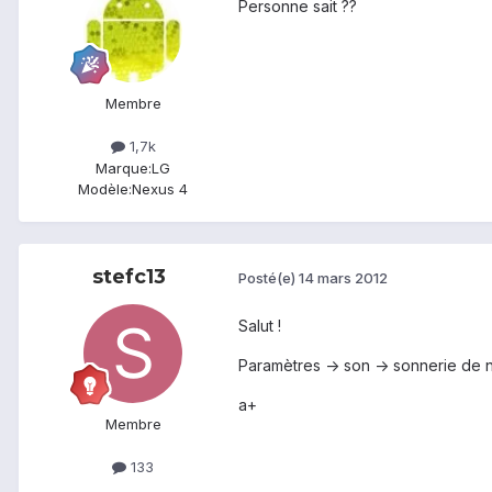
Personne sait ??
Membre
1,7k
Marque:
LG
Modèle:
Nexus 4
stefc13
Posté(e)
14 mars 2012
Salut !
Paramètres -> son -> sonnerie de no
a+
Membre
133