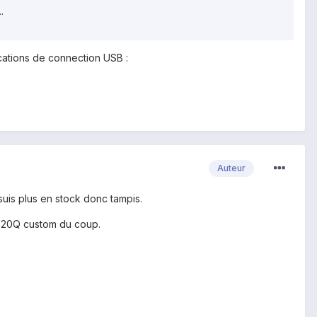
.
ications de connection USB :
Auteur
 suis plus en stock donc tampis.
e V20Q custom du coup.