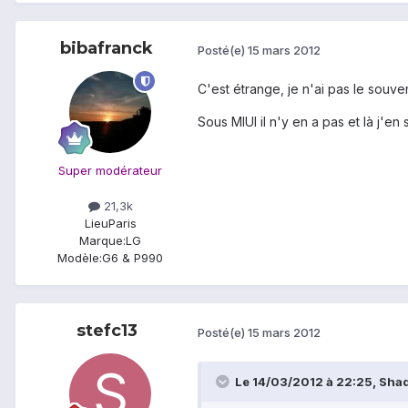
bibafranck
Posté(e)
15 mars 2012
C'est étrange, je n'ai pas le souv
Sous MIUI il n'y en a pas et là j'en su
Super modérateur
21,3k
Lieu
Paris
Marque:
LG
Modèle:
G6 & P990
stefc13
Posté(e)
15 mars 2012
Le 14/03/2012 à 22:25, Shad