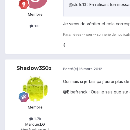
@stefc13 : En relisant ton messa
Membre
Je viens de vérifier et cela corres
133
Paramètres -> son -> sonnerie de notificat
:)
Shadow350z
Posté(e)
16 mars 2012
Oui mais si je fais ça j'aurai plus 
@Bibafranck : Ouai je sais que sur
Membre
1,7k
Marque:
LG
Modèle:
Nexus 4