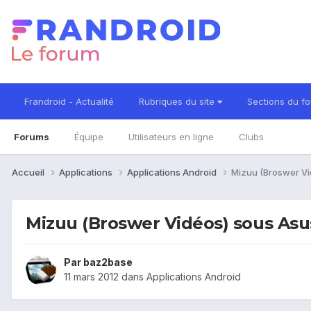
Frandroid - Actualité
Rubriques du site
Sections du f
Forums
Équipe
Utilisateurs en ligne
Clubs
Accueil
Applications
Applications Android
Mizuu (Broswer Vi
Mizuu (Broswer Vidéos) sous Asu
Par
baz2base
11 mars 2012
dans
Applications Android