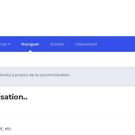
orum
Naviguer
Activité
Classement
ésolu] a propos de la synchronisation..
sation..
, etc.