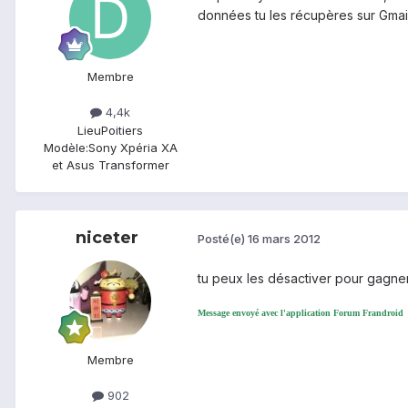
données tu les récupères sur Gmai
Membre
4,4k
Lieu
Poitiers
Modèle:
Sony Xpéria XA
et Asus Transformer
niceter
Posté(e)
16 mars 2012
tu peux les désactiver pour gagner 
Message envoyé avec l'application Forum Frandroid
Membre
902