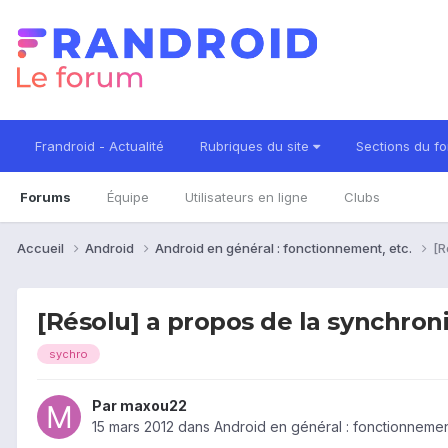
Frandroid - Actualité
Rubriques du site
Sections du f
Forums
Équipe
Utilisateurs en ligne
Clubs
Accueil
Android
Android en général : fonctionnement, etc.
[R
[Résolu] a propos de la synchroni
sychro
Par
maxou22
15 mars 2012
dans
Android en général : fonctionnement