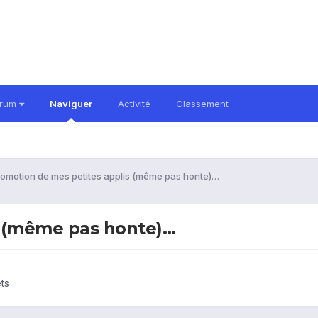
orum
Naviguer
Activité
Classement
romotion de mes petites applis (même pas honte)…
s (même pas honte)…
ets