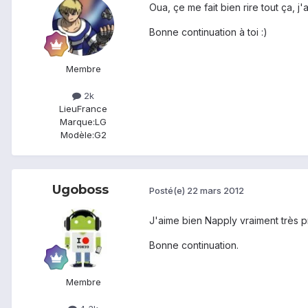
Oua, çe me fait bien rire tout ça, j
Bonne continuation à toi :)
Membre
2k
Lieu
France
Marque:
LG
Modèle:
G2
Ugoboss
Posté(e)
22 mars 2012
J'aime bien Napply vraiment très pr
Bonne continuation.
Membre