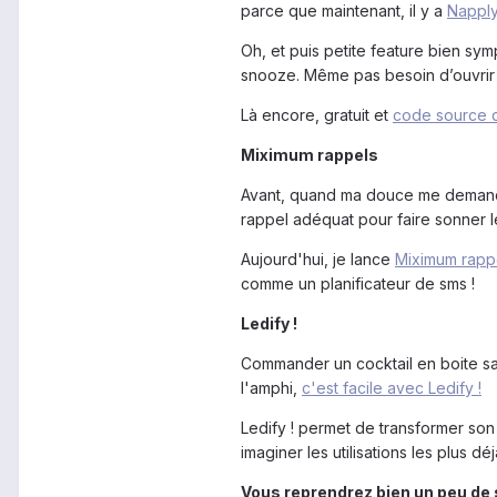
parce que maintenant, il y a
Napply 
Oh, et puis petite feature bien sym
snooze. Même pas besoin d’ouvrir 
Là encore, gratuit et
code source d
Miximum rappels
Avant, quand ma douce me demandait 
rappel adéquat pour faire sonner l
Aujourd'hui, je lance
Miximum rapp
comme un planificateur de sms !
Ledify !
Commander un cocktail en boite sans
l'amphi,
c'est facile avec Ledify !
Ledify ! permet de transformer son
imaginer les utilisations les plus dé
Vous reprendrez bien un peu de 