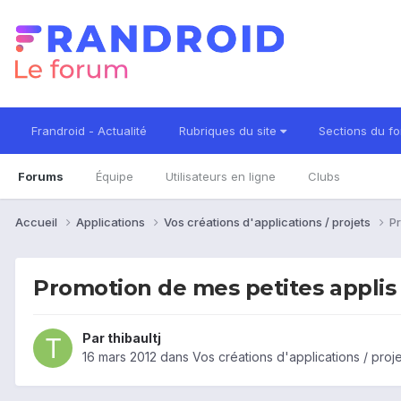
Frandroid - Actualité
Rubriques du site
Sections du f
Forums
Équipe
Utilisateurs en ligne
Clubs
Accueil
Applications
Vos créations d'applications / projets
P
Promotion de mes petites appli
Par
thibaultj
16 mars 2012
dans
Vos créations d'applications / proj