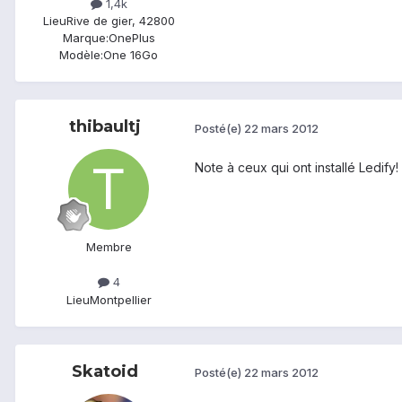
1,4k
Lieu
Rive de gier, 42800
Marque:
OnePlus
Modèle:
One 16Go
thibaultj
Posté(e)
22 mars 2012
Note à ceux qui ont installé Ledify
Membre
4
Lieu
Montpellier
Skatoid
Posté(e)
22 mars 2012