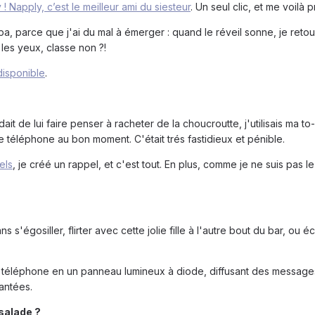
! Napply, c’est le meilleur ami du siesteur
. Un seul clic, et me voilà
pa, parce que j'ai du mal à émerger : quand le réveil sonne, je reto
les yeux, classe non ?!
isponible
.
de lui faire penser à racheter de la choucroutte, j'utilisais ma to-
e téléphone au bon moment. C'était trés fastidieux et pénible.
els
, je créé un rappel, et c'est tout. En plus, comme je ne suis pas l
 s'égosiller, flirter avec cette jolie fille à l'autre bout du bar, ou
 téléphone en un panneau lumineux à diode, diffusant des messages l
jantées.
salade ?