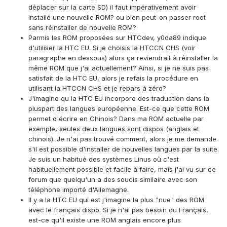
déplacer sur la carte SD) il faut impérativement avoir
installé une nouvelle ROM? ou bien peut-on passer root
sans réinstaller de nouvelle ROM?
Parmis les ROM proposées sur HTCdev, y0da89 indique
d'utiliser la HTC EU. Si je choisis la HTCCN CHS (voir
paragraphe en dessous) alors ça reviendrait à réinstaller la
même ROM que j'ai actuellement? Ainsi, si je ne suis pas
satisfait de la HTC EU, alors je refais la procédure en
utilisant la HTCCN CHS et je repars à zéro?
J'imagine qu la HTC EU incorpore des traduction dans la
pluspart des langues européenne. Est-ce que cette ROM
permet d'écrire en Chinois? Dans ma ROM actuelle par
exemple, seules deux langues sont dispos (anglais et
chinois). Je n'ai pas trouvé comment, alors je me demande
s'il est possible d'installer de nouvelles langues par la suite.
Je suis un habitué des systèmes Linus où c'est
habituellement possible et facile à faire, mais j'ai vu sur ce
forum que quelqu'un a des soucis similaire avec son
téléphone importé d'Allemagne.
Il y a la HTC EU qui est j'imagine la plus "nue" des ROM
avec le français dispo. Si je n'ai pas besoin du Français,
est-ce qu'il existe une ROM anglais encore plus