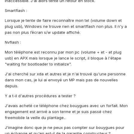
inaccessible. J'ai alors tenté un retour en stock.
Smartflash :
Lorsque je tente de faire reconnaître mon tel (volume down et
plug usb), Windows ne trouve rien et smartflash non plus. Il n'y a
pas non plus l’écran s/w update affiché.
Nvflash :
Mon téléphone est reconnu par mon pc (volume + et - et plug
usb) en APX mais lorsque je lance le script, il bloque à l'étape
"waiting for bootloader to initialize".
J'ai cherché sur xda et autres et je n'ai trouvé qu'une personne
dans mon cas, je lui ai envoyé un MP mais pas de nouvelles
depuis.
Y a t-il d'autres procédures a tester ?
J'avais acheté ce téléphone chez bouygues avec un forfait. Mon
engagement est arrivé a son terme et je suis passé chez
freemobile la veille du plantage..
J'imagine donc que je ne peux pas compter sur bouygues pour
un échange et qu'en est-il de la garantie constructeur ?