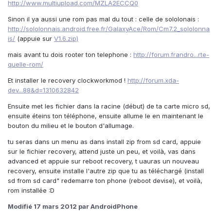
http://www.multiupload.com/MZLA2ECCQ0
Sinon il ya aussi une rom pas mal du tout : celle de sololonais :
http://sololonnais.android.free.fr/GalaxyAce/Rom/Cm7.2_sololonna
is/
(appuie sur
V1.6.zip)
mais avant tu dois rooter ton telephone :
http://forum.frandro...rte-
quelle-rom/
Et installer le recovery clockworkmod !
http://forum.xda-
dev...88&d=1310632842
Ensuite met les fichier dans la racine (début) de ta carte micro sd,
ensuite éteins ton téléphone, ensuite allume le en maintenant le
bouton du milieu et le bouton d'allumage.
tu seras dans un menu as dans install zip from sd card, appuie
sur le fichier recovery, attend juste un peu, et voilà, vas dans
advanced et appuie sur reboot recovery, t uauras un nouveau
recovery, ensuite installe l'autre zip que tu as téléchargé (install
sd from sd card" redemarre ton phone (reboot devise), et voilà,
rom installée :D
Modifié
17 mars 2012
par AndroidPhone