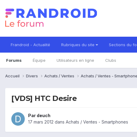
Frandroid - Actualité
Rubriques du site
Sections du f
Forums
Équipe
Utilisateurs en ligne
Clubs
Accueil
Divers
Achats / Ventes
Achats / Ventes - Smartphon
[VDS] HTC Desire
Par
deuch
17 mars 2012
dans
Achats / Ventes - Smartphones