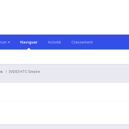
orum
Naviguer
Activité
Classement
es
[VDS] HTC Desire