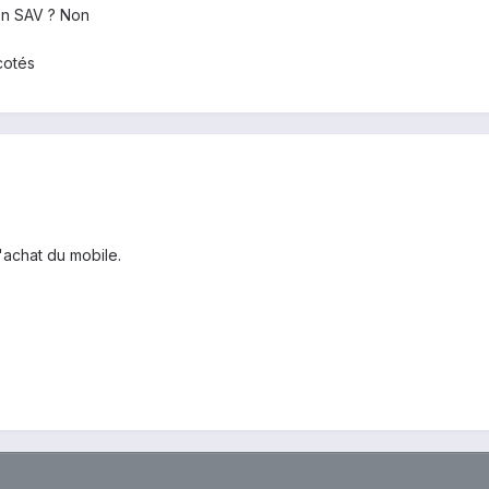
 en SAV ? Non
cotés
'achat du mobile.