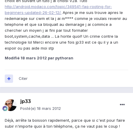
choix en suivant un tuto j ai choisi V2a. Tuto
http://android.modaco.com/topic/349541-faq-rooting-for-
beginners-updated-26-02-12/.
Apres je me suis trouve apres le
redemarage sur cwm et la j ai m**** comme je voulais revenir au
telephone et que sa bloquait au demarage j ai commce a
chercher un moyen j ai fini par tout formater
boot,system,cache,data ... La honte quoi!! Un crime contre la
technologie lol Merci encore une fois jp33 est ce qu il y a un
espoir ou pas aide moi stp
Modifié
18 mars 2012
par pythoran
Citer
jp33
Posté(e)
18 mars 2012
Déjà, arrête la boisson rapidement, parce que si c'est pour faire
subir n'importe quoi à ton téléphone, ça ne vaut pas le coup !