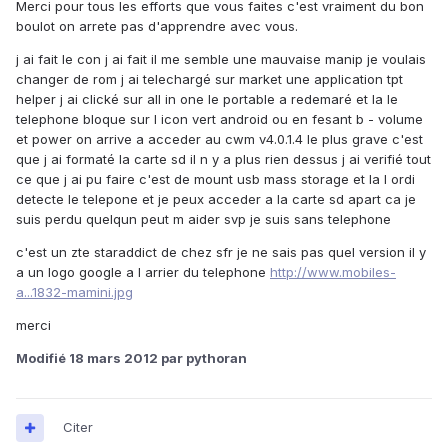
Merci pour tous les efforts que vous faites c'est vraiment du bon
boulot on arrete pas d'apprendre avec vous.
j ai fait le con j ai fait il me semble une mauvaise manip je voulais
changer de rom j ai telechargé sur market une application tpt
helper j ai clické sur all in one le portable a redemaré et la le
telephone bloque sur l icon vert android ou en fesant b - volume
et power on arrive a acceder au cwm v4.0.1.4 le plus grave c'est
que j ai formaté la carte sd il n y a plus rien dessus j ai verifié tout
ce que j ai pu faire c'est de mount usb mass storage et la l ordi
detecte le telepone et je peux acceder a la carte sd apart ca je
suis perdu quelqun peut m aider svp je suis sans telephone
c'est un zte staraddict de chez sfr je ne sais pas quel version il y
a un logo google a l arrier du telephone
http://www.mobiles-
a...1832-mamini.jpg
merci
Modifié
18 mars 2012
par pythoran
Citer