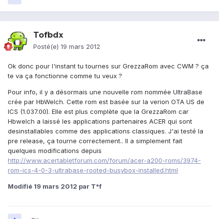
Tofbdx
Posté(e)
19 mars 2012
Ok donc pour l'instant tu tournes sur GrezzaRom avec CWM ? ça
te va ça fonctionne comme tu veux ?
Pour info, il y a désormais une nouvelle rom nommée UltraBase
crée par HbWelch. Cette rom est basée sur la verion OTA US de
ICS (1.037.00). Elle est plus complète que la GrezzaRom car
Hbwelch a laissé les applications partenaires ACER qui sont
desinstallables comme des applications classiques. J'ai testé la
pre release, ça tourne correctement.. Il a simplement fait
quelques modifications depuis
http://www.acertabletforum.com/forum/acer-a200-roms/3974-
rom-ics-4-0-3-ultrabase-rooted-busybox-installed.html
Modifié
19 mars 2012
par T*f