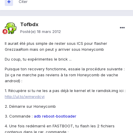
Citer
Tofbdx
Posté(e)
18 mars 2012
Il aurait été plus simple de rester sous ICS pour flasher
GrezzaaRom mais on peut y arriver sous Honeycomb
Du coup, tu expérimentes le brick ...
Puisque ton recovery fonctionne, essaie la procédure suivante :
(si ça ne marche pas reviens à ta rom Honeycomb de vache
android) :
1. Récupère si tu ne les a pas déjà le kernel et le ramdisk.img ici :
http://ul.to/wmwvdcyi
2. Démarre sur Honeycomb
3. Commande :
adb reboot-bootloader
4. Une fois redémarré en FASTBOOT, tu flash les 2 fichiers
contenus dans le rar, commande :