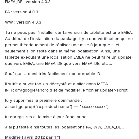
EMEA_DE : version 4.0.3
PA : version 4.0.3
WW : version 4.0.3
Tu ne peux pas l'installer car ta version de tablette est une EMEA.
Au début de l'installation du package il y a une vérification qui ne
permet théoriquement de réaliser une mise à jour que si et
seulement si on reste dans la même localisation. Ainsi, une
tablette executant une localisation EMEA ne peut faire un update
que vers EMEA, une EMEA_DE que vers EMEA_DE, etc ...
Sauf que ... c'est très facilement contournable :D
Il suffit d'ouvrir ton zip décrypté et d'aller dans META-
INF/com/google/android et de modifier le fichier updater-script :
tu y supprimes la première commande :
assert(getprop("ro.product.name") == "xxxxxxxxxxx");
tu enregistres et la mise à jour fonctionne...
J'ai pu testé ainsi toutes les localisations PA, WW, EMEA_DE ..
Modifié
1 avril 2012
par T*f