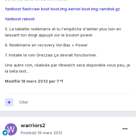
fastboot flash:raw boot boot.img-kernel boot.img-ramdisk.gz
fastboot reboot
5. La tablette redémarre et tu l'empêche d'almler plus loin en
laissant ton doigt appuyé sur le bouton power.
6. Redémarre en recovery Vol-Bas + Power
7. Installe la rom Grezzaa ça devrait fonctionner.
Une autre rom, réalisée par Hbwelch sera disponible sous peu, je
la béta test...
Modifié
18 mars 2012
par T*f
Citer
warriors2
Posté(e)
19 mars 2012