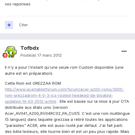
vos reponses
Citer
Tofbdx
Posté(e)
17 mars 2012
Il n'y a pour l'instant qu'une seule rom Custom disponible (une
autre est en préparation).
Cette Rom est GREZZAA ROM
http://www.acertabletforum.com/forum/acer-a200-roms/3905-
rom-grezzaarom-4-0-3-ics-rooted-tweaked-de-bloated-
updated-14-03-2012-a.html
. Elle est basée sur la mise à jour OTA
distribuée aux états unis (version
Acer_AV041_A200_RV04RC02_PA_CUS1). C'est une rom multilingue
(5 langues) dans laquelle grezzaa a retiré toutes les applications
"parasites" ACER, elle est aussi rooté par défaut. J'ai fait parti
des béta testeurs, elle tourne bien et est un peu plus rapide. Mais