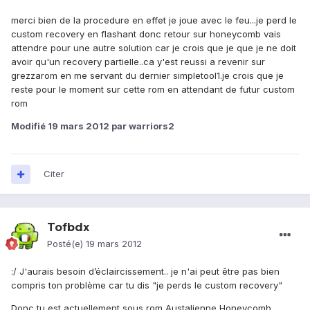
merci bien de la procedure en effet je joue avec le feu...je perd le
custom recovery en flashant donc retour sur honeycomb vais
attendre pour une autre solution car je crois que je que je ne doit
avoir qu'un recovery partielle..ca y'est reussi a revenir sur
grezzarom en me servant du dernier simpletool1.je crois que je
reste pour le moment sur cette rom en attendant de futur custom
rom
Modifié
19 mars 2012
par warriors2
Citer
Tofbdx
Posté(e)
19 mars 2012
:/ J'aurais besoin d’éclaircissement.. je n'ai peut être pas bien
compris ton problème car tu dis "je perds le custom recovery"
Donc tu est actuellement sous rom Austalienne Honeycomb