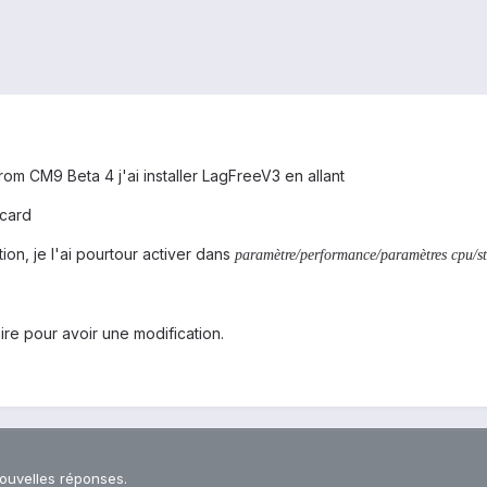
a rom CM9 Beta 4 j'ai installer LagFreeV3 en allant
dcard
tion, je l'ai pourtour activer dans
paramètre/performance/paramètres cpu/str
aire pour avoir une modification.
nouvelles réponses.