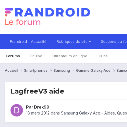
Frandroid - Actualité
Rubriques du site
Sections du f
Forums
Équipe
Utilisateurs en ligne
Clubs
Accueil
Smartphones
Samsung
Gamme Galaxy Ace
Sams
LagfreeV3 aide
Par
Drek99
18 mars 2012
dans
Samsung Galaxy Ace - Aides, Ques