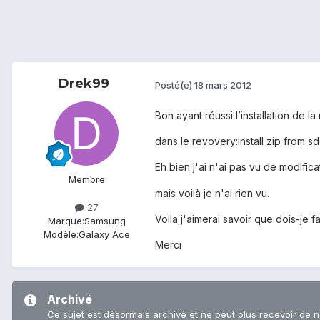
Drek99
Posté(e)
18 mars 2012
Bon ayant réussi l’installation de l
dans le revovery:install zip from s
Eh bien j'ai n'ai pas vu de modifica
Membre
mais voilà je n'ai rien vu.
27
Voila j'aimerai savoir que dois-je f
Marque:
Samsung
Modèle:
Galaxy Ace
Merci
Archivé
Ce sujet est désormais archivé et ne peut plus recevoir de 