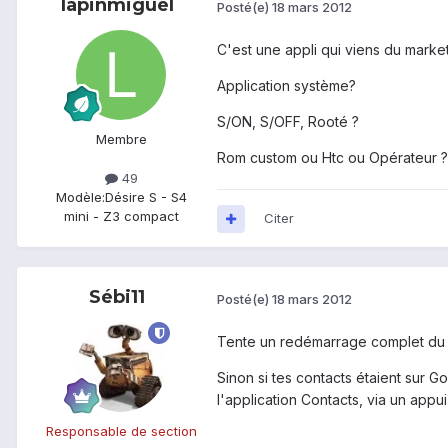
lapinmiguel
Posté(e)
18 mars 2012
C'est une appli qui viens du market
Application système?
S/ON, S/OFF, Rooté ?
Membre
Rom custom ou Htc ou Opérateur ?
49
Modèle:
Désire S - S4
mini - Z3 compact
Citer
Sébi11
Posté(e)
18 mars 2012
Tente un redémarrage complet du tel
Sinon si tes contacts étaient sur Go
l'application Contacts, via un appu
Responsable de section