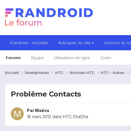
Frandroid - Actualité
Rubriques du site
Sections du f
Forums
Équipe
Utilisateurs en ligne
Clubs
Accueil
Smartphones
HTC
Archives HTC
HTC - Autres
Problême Contacts
Par
Maëva
18 mars 2012
dans
HTC ChaCha