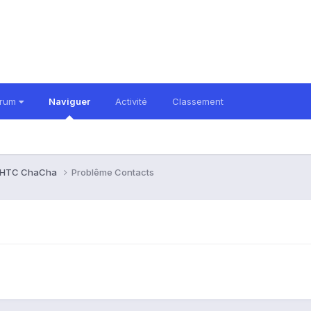
orum
Naviguer
Activité
Classement
HTC ChaCha
Problême Contacts