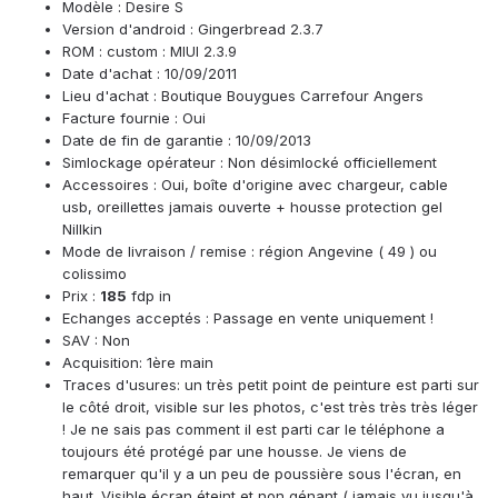
Modèle : Desire S
Version d'android : Gingerbread 2.3.7
ROM : custom : MIUI 2.3.9
Date d'achat : 10/09/2011
Lieu d'achat : Boutique Bouygues Carrefour Angers
Facture fournie : Oui
Date de fin de garantie : 10/09/2013
Simlockage opérateur : Non désimlocké officiellement
Accessoires : Oui, boîte d'origine avec chargeur, cable
usb, oreillettes jamais ouverte + housse protection gel
Nillkin
Mode de livraison / remise : région Angevine ( 49 ) ou
colissimo
Prix :
185
fdp in
Echanges acceptés : Passage en vente uniquement !
SAV : Non
Acquisition: 1ère main
Traces d'usures: un très petit point de peinture est parti sur
le côté droit, visible sur les photos, c'est très très très léger
! Je ne sais pas comment il est parti car le téléphone a
toujours été protégé par une housse. Je viens de
remarquer qu'il y a un peu de poussière sous l'écran, en
haut. Visible écran éteint et non génant ( jamais vu jusqu'à