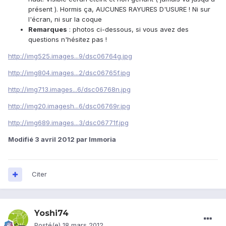
présent ). Hormis ça, AUCUNES RAYURES D'USURE ! Ni sur
l'écran, ni sur la coque
Remarques
: photos ci-dessous, si vous avez des
questions n'hésitez pas !
http://img525.images...9/dsc06764g.jpg
http://img804.images...2/dsc06765f.jpg
http://img713.images...6/dsc06768n.jpg
http://img20.imagesh...6/dsc06769r.jpg
http://img689.images...3/dsc06771f.jpg
Modifié
3 avril 2012
par Immoria
Citer
Yoshi74
Posté(e)
18 mars 2012