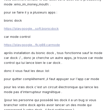
mode :emo_im_money_mouth: .
pour se faire il y a plusieurs apps :
bionic dock
https://play.google....soft.bionicdock
car mode control
https://play.google....fk.ig88.carmode
après installation du bionic dock , tous fonctionne sauf le mode
car dock :/ , donc je cherche un autre apps, je trouve car mode
control qui lui lance bien le car dock .
donc il vous faut les deux :lol:
pour quitter complétement ,il faut appuyer sur l'app car mode
pour les vrais dock c'est un circuit électronique qui lance les
mode pas d'interrupteur magnétique .
(pour les personne qui possédé les dock il a un bug si vous
brancher votre dock après avoir lancer un des mode qui
correspond à votre dock , il faut redémarrer )