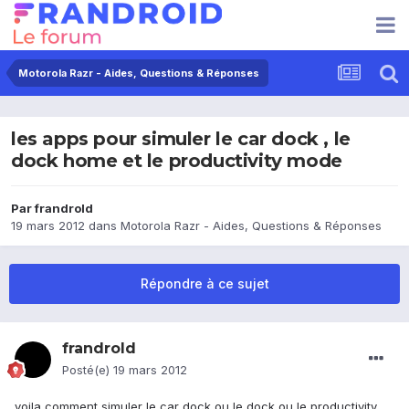
Motorola Razr - Aides, Questions & Réponses
les apps pour simuler le car dock , le
dock home et le productivity mode
Par
frandrold
19 mars 2012
dans
Motorola Razr - Aides, Questions & Réponses
Répondre à ce sujet
frandrold
Posté(e)
19 mars 2012
voila comment simuler le car dock ou le dock ou le productivity