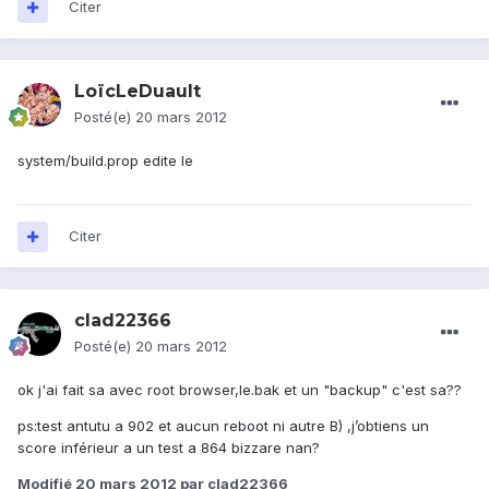
Citer
LoïcLeDuault
Posté(e)
20 mars 2012
system/build.prop edite le
Citer
clad22366
Posté(e)
20 mars 2012
ok j'ai fait sa avec root browser,le.bak et un "backup" c'est sa??
ps:test antutu a 902 et aucun reboot ni autre B) ,j’obtiens un
score inférieur a un test a 864 bizzare nan?
Modifié
20 mars 2012
par clad22366