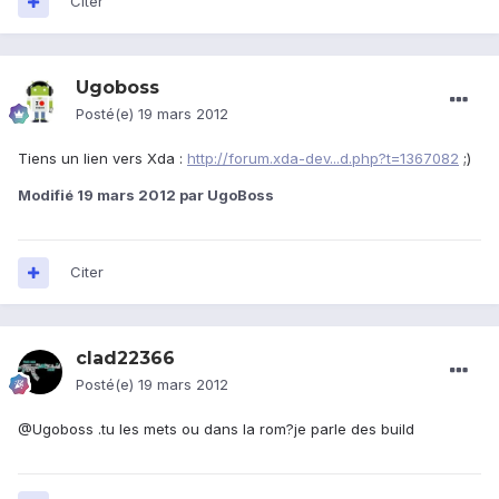
Citer
Ugoboss
Posté(e)
19 mars 2012
Tiens un lien vers Xda :
http://forum.xda-dev...d.php?t=1367082
;)
Modifié
19 mars 2012
par UgoBoss
Citer
clad22366
Posté(e)
19 mars 2012
@Ugoboss .tu les mets ou dans la rom?je parle des build