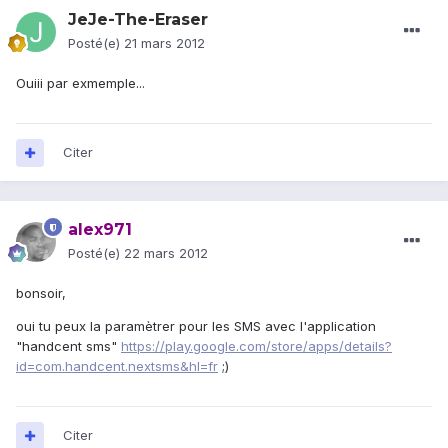
JeJe-The-Eraser
Posté(e)
21 mars 2012
Ouiii par exmemple...
Citer
alex971
Posté(e)
22 mars 2012
bonsoir,
oui tu peux la paramètrer pour les SMS avec l'application
"handcent sms"
https://play.google.com/store/apps/details?
id=com.handcent.nextsms&hl=fr
;)
Citer