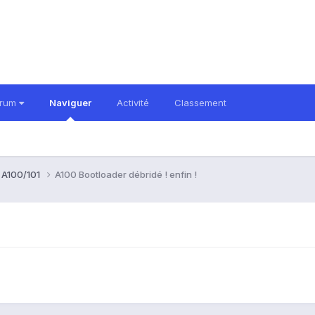
orum
Naviguer
Activité
Classement
b A100/101
A100 Bootloader débridé ! enfin !