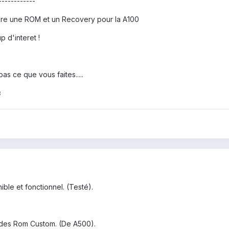
------------
ndre une ROM et un Recovery pour la A100
 d'interet !
pas ce que vous faites.....
8
le et fonctionnel. (Testé).
 des Rom Custom. (De A500).