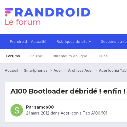
Frandroid - Actualité
Rubriques du site
Sections du f
Forums
Équipe
Utilisateurs en ligne
Clubs
Accueil
Smartphones
Acer
Archives Acer
Acer Iconia Ta
A100 Bootloader débridé ! enfin !
Par
samco08
21 mars 2012
dans
Acer Iconia Tab A100/101