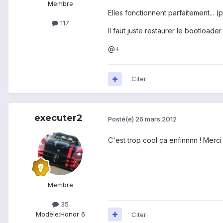
Membre
Elles fonctionnent parfaitement... (
117
Il faut juste restaurer le bootloa
@+
Citer
executer2
Posté(e)
26 mars 2012
C'est trop cool ça enfinnnn ! Merci 
Membre
35
Modèle:
Honor 6
Citer