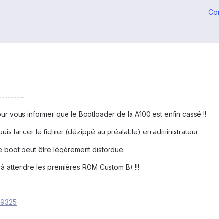
Co
---------
ur vous informer que le Bootloader de la A100 est enfin cassé !!
puis lancer le fichier (dézippé au préalable) en administrateur.
 boot peut être légèrement distordue.
u'à attendre les premières ROM Custom B) !!!
69325