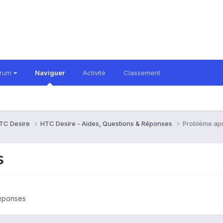
orum
Naviguer
Activité
Classement
TC Desire
HTC Desire - Aides, Questions & Réponses
Problème apr
S
Réponses