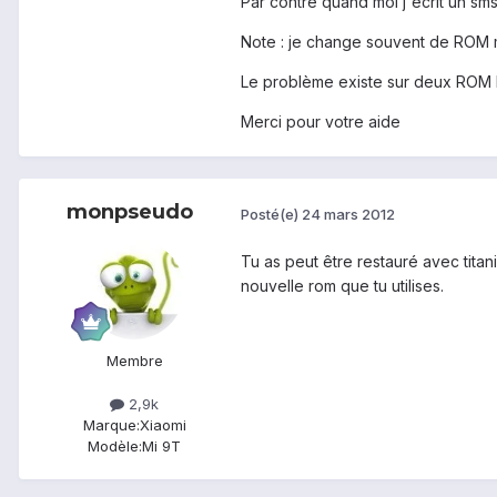
Par contre quand moi j'ecrit un sms,
Note : je change souvent de ROM m
Le problème existe sur deux ROM I
Merci pour votre aide
monpseudo
Posté(e)
24 mars 2012
Tu as peut être restauré avec titan
nouvelle rom que tu utilises.
Membre
2,9k
Marque:
Xiaomi
Modèle:
Mi 9T