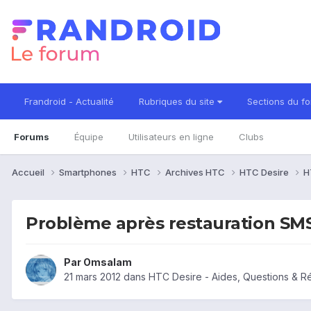
Frandroid - Actualité
Rubriques du site
Sections du f
Forums
Équipe
Utilisateurs en ligne
Clubs
Accueil
Smartphones
HTC
Archives HTC
HTC Desire
H
Problème après restauration SM
Par
Omsalam
21 mars 2012
dans
HTC Desire - Aides, Questions & 