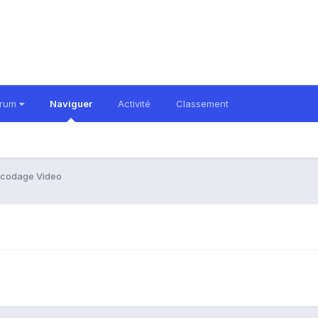
orum
Naviguer
Activité
Classement
ecodage Video