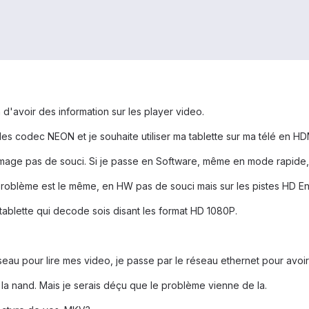
n d'avoir des information sur les player video.
les codec NEON et je souhaite utiliser ma tablette sur ma télé en H
mage pas de souci. Si je passe en Software, même en mode rapide,
 problème est le même, en HW pas de souci mais sur les pistes HD E
tablette qui decode sois disant les format HD 1080P.
seau pour lire mes video, je passe par le réseau ethernet pour avoi
ur la nand. Mais je serais déçu que le problème vienne de la.