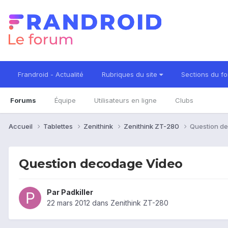
Frandroid - Actualité
Rubriques du site
Sections du f
Forums
Équipe
Utilisateurs en ligne
Clubs
Accueil
Tablettes
Zenithink
Zenithink ZT-280
Question d
Question decodage Video
Par
Padkiller
22 mars 2012
dans
Zenithink ZT-280