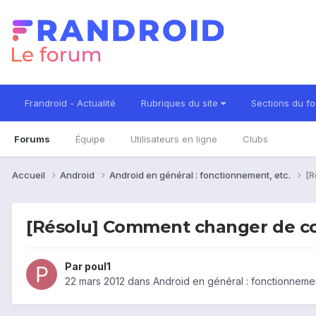
Frandroid - Actualité
Rubriques du site
Sections du f
Forums
Équipe
Utilisateurs en ligne
Clubs
Accueil
Android
Android en général : fonctionnement, etc.
[R
[Résolu] Comment changer de co
Par
poul1
22 mars 2012
dans
Android en général : fonctionnemen