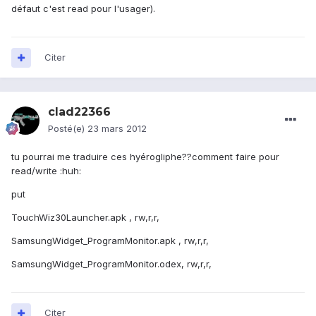
défaut c'est read pour l'usager).
Citer
clad22366
Posté(e)
23 mars 2012
tu pourrai me traduire ces hyérogliphe??comment faire pour
read/write :huh:
put
TouchWiz30Launcher.apk , rw,r,r,
SamsungWidget_ProgramMonitor.apk , rw,r,r,
SamsungWidget_ProgramMonitor.odex, rw,r,r,
Citer