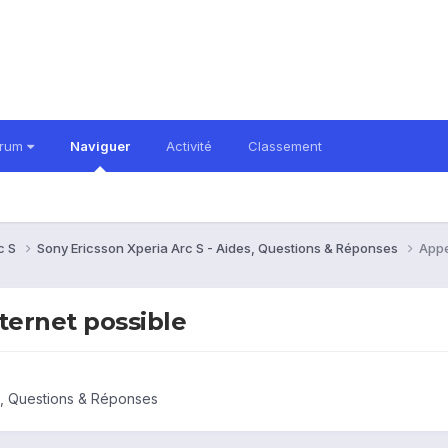
orum
Naviguer
Activité
Classement
c S
Sony Ericsson Xperia Arc S - Aides, Questions & Réponses
Appe
ternet possible
s, Questions & Réponses