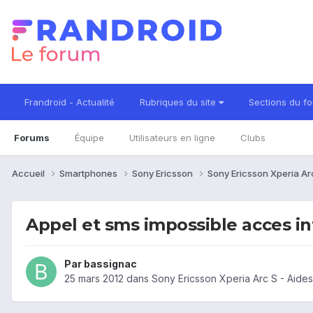
Frandroid - Actualité
Rubriques du site
Sections du f
Forums
Équipe
Utilisateurs en ligne
Clubs
Accueil
Smartphones
Sony Ericsson
Sony Ericsson Xperia Ar
Appel et sms impossible acces in
Par
bassignac
25 mars 2012
dans
Sony Ericsson Xperia Arc S - Aide