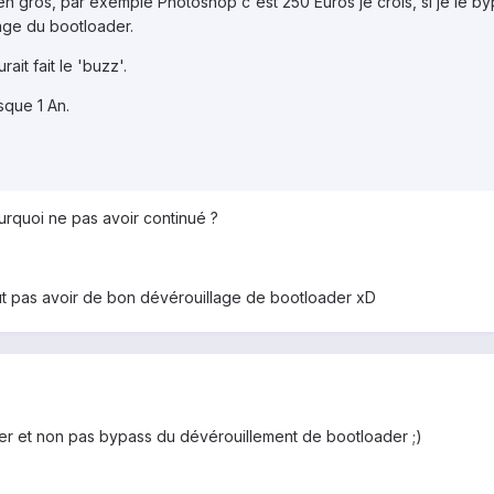
n gros, par exemple Photoshop c'est 250 Euros je crois, si je le by
age du bootloader.
ait fait le 'buzz'.
sque 1 An.
urquoi ne pas avoir continué ?
n peut pas avoir de bon dévérouillage de bootloader xD
er et non pas bypass du dévérouillement de bootloader ;)