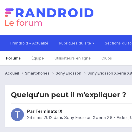
Frandroid - Actualité
Rubriques du site
Sections du f
Forums
Équipe
Utilisateurs en ligne
Clubs
Accueil
Smartphones
Sony Ericsson
Sony Ericsson Xperia X
Quelqu'un peut il m'expliquer ?
Par
TerminatorX
26 mars 2012
dans
Sony Ericsson Xperia X8 - Aides,