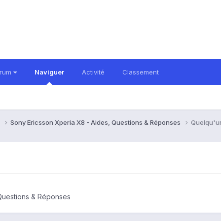
orum
Naviguer
Activité
Classement
8
Sony Ericsson Xperia X8 - Aides, Questions & Réponses
Quelqu'un
 Questions & Réponses