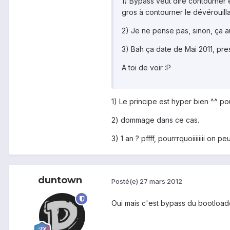
1) Bypass veut dire contourner e
gros à contourner le dévérouill
2) Je ne pense pas, sinon, ça aur
3) Bah ça date de Mai 2011, pre
A toi de voir :P
1) Le principe est hyper bien ^^ po
2) dommage dans ce cas.
3) 1 an ? pffff, pourrrquoiiiiiiii o
duntown
Posté(e)
27 mars 2012
Oui mais c'est bypass du bootload