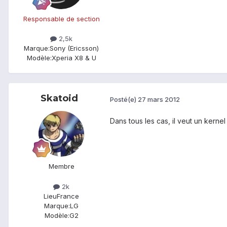
Responsable de section
2,5k
Marque:
Sony (Ericsson)
Modèle:
Xperia X8 & U
Skatoid
Posté(e)
27 mars 2012
Dans tous les cas, il veut un kerne
Membre
2k
Lieu
France
Marque:
LG
Modèle:
G2