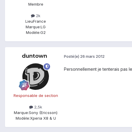
Membre
2k
Lieu
France
Marque:
LG
Modèle:
G2
duntown
Posté(e)
26 mars 2012
Personnellement je tenterais pas le
Responsable de section
2,5k
Marque:
Sony (Ericsson)
Modèle:
Xperia X8 & U