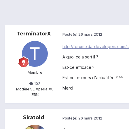
TerminatorX
Posté(e)
26 mars 2012
http://forum.xda-developers.com
A quoi cela sert il ?
Est-ce efficace ?
Membre
Est-ce toujours d'actualitée ? ^^
102
Merci
Modèle:
SE Xperia X8
(E15i)
Skatoid
Posté(e)
26 mars 2012