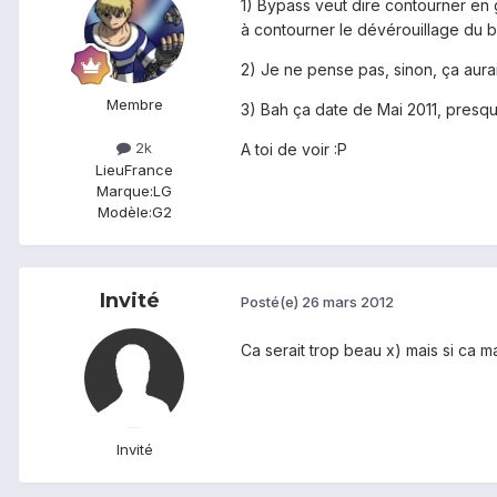
1) Bypass veut dire contourner en g
à contourner le dévérouillage du b
2) Je ne pense pas, sinon, ça aurait
Membre
3) Bah ça date de Mai 2011, presqu
2k
A toi de voir :P
Lieu
France
Marque:
LG
Modèle:
G2
Invité
Posté(e)
26 mars 2012
Ca serait trop beau x) mais si ca mar
Invité