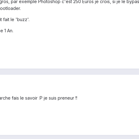
ros, par exemple Photoshop c'est 250 Euros je crois, si je le bypas
ootloader.
 fait le 'buzz'.
e 1 An.
che fais le savoir :P je suis preneur !!