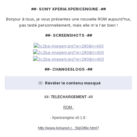
##- SONY XPERIA XPERICENGINE -##
Bonjour à tous, je vous présentes une nouvelle ROM aujourd'hui,
pas testé personnellement, mais elle m'a l'air bien !
##- SCREENSHOTS -##
##- CHANGESLOGS -##
Révéler le contenu masqué
##- TELECHARGEMENT -##
ROM :
- Xpericengine v0.1.8 :
http://www.4shared.c...StgO/file.html?