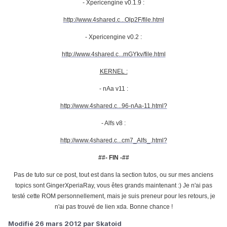
- Xpericengine v0.1.9 :
http://www.4shared.c...Olp2F/file.html
- Xpericengine v0.2 :
http://www.4shared.c...mGYkv/file.html
KERNEL :
- nAa v11 :
http://www.4shared.c...96-nAa-11.html?
- Alfs v8 :
http://www.4shared.c...cm7_Alfs_.html?
##- FIN -##
Pas de tuto sur ce post, tout est dans la section tutos, ou sur mes anciens
topics sont GingerXperiaRay, vous êtes grands maintenant :) Je n'ai pas
testé cette ROM personnellement, mais je suis preneur pour les retours, je
n'ai pas trouvé de lien xda. Bonne chance !
Modifié
26 mars 2012
par Skatoid