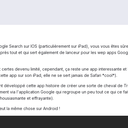
oogle Search sur IOS (particulièrement sur iPad), vous vous êtes s
u près tout et qui sert également de lanceur pour les wep apps Goo
t certes devenu limité, cependant, ça reste une app interessante et
te app sur son iPad, elle ne se sert jamais de Safari *cool*).
nt développé cette app histoire de créer une sorte de cheval de Tro
ment via l'application Google qui regroupe un peu tout ce qui ce fai
thousiasmante et effrayante).
veut la même chose sur Android !