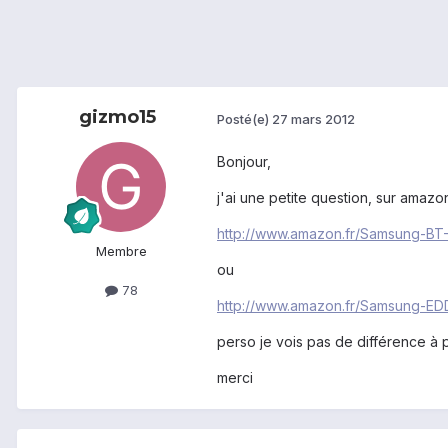
gizmo15
Posté(e)
27 mars 2012
Bonjour,
j'ai une petite question, sur amazo
http://www.amazon.fr/Samsung-BT
Membre
ou
78
http://www.amazon.fr/Samsung-E
perso je vois pas de différence à
merci