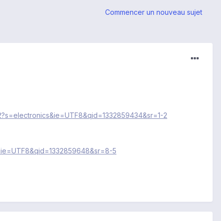
Commencer un nouveau sujet
_2?s=electronics&ie=UTF8&qid=1332859434&sr=1-2
5?ie=UTF8&qid=1332859648&sr=8-5