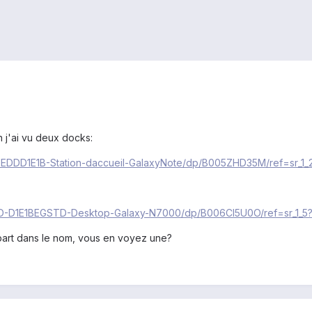
n j'ai vu deux docks:
-EDDD1E1B-Station-daccueil-GalaxyNote/dp/B005ZHD35M/ref=sr_1
DD-D1E1BEGSTD-Desktop-Galaxy-N7000/dp/B006CI5U0O/ref=sr_1_
 part dans le nom, vous en voyez une?