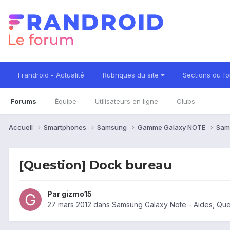
Frandroid - Actualité
Rubriques du site
Sections du f
Forums
Équipe
Utilisateurs en ligne
Clubs
Accueil
Smartphones
Samsung
Gamme Galaxy NOTE
Sam
[Question] Dock bureau
Par
gizmo15
27 mars 2012
dans
Samsung Galaxy Note - Aides, Qu