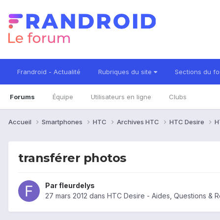
Frandroid - Actualité
Rubriques du site
Sections du f
Forums
Équipe
Utilisateurs en ligne
Clubs
Accueil
Smartphones
HTC
Archives HTC
HTC Desire
H
transférer photos
Par
fleurdelys
27 mars 2012
dans
HTC Desire - Aides, Questions & 