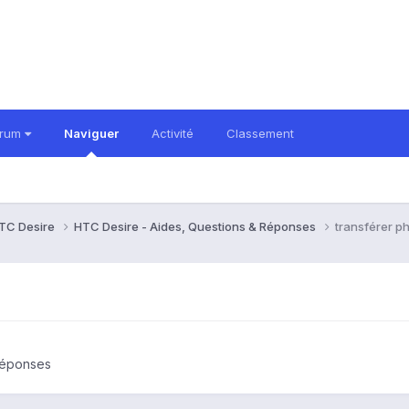
orum
Naviguer
Activité
Classement
TC Desire
HTC Desire - Aides, Questions & Réponses
transférer p
Réponses