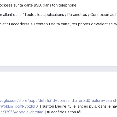
ockées sur ta carte µSD, dans ton téléphone.
 allant dans "Toutes les applications / Paramètres / Connexion au P
 et tu accèderas au contenu de ta carte, tes photos devraient se t
.google.com/store/apps/details?id=com.sand.airdroid&feature=search
5kLmFpcmRyb2lkIl0.
] sur ton Desire, tu le lances puis, dans le n
ac/32956/google-chrome
] tu accèdes à ton tél…