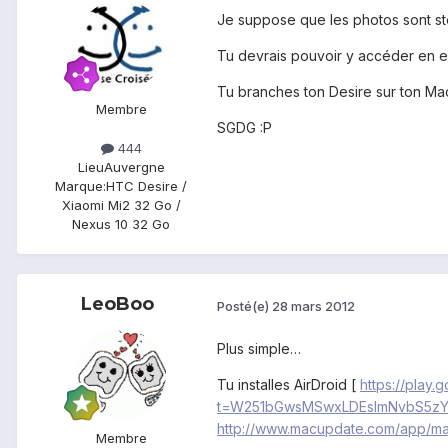
Je suppose que les photos sont st
Tu devrais pouvoir y accéder en en
Tu branches ton Desire sur ton Mac
Membre
SGDG :P
444
Lieu
Auvergne
Marque:
HTC Desire /
Xiaomi Mi2 32 Go /
Nexus 10 32 Go
LeoBoo
Posté(e)
28 mars 2012
Plus simple…
Tu installes AirDroid [
https://play
t=W251bGwsMSwxLDEsImNvbS5zYW
http://www.macupdate.com/app/m
Membre