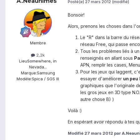
A.Neaunîmes
Posté(e)
27 mars 2012
(modifié)
Bonsoir!
Alors, prenons les choses dans l'or
Le "R" dans la barre du rése
Membre
réseau Free, qui passe encor
Tous les problèmes liés à un
2,2k
renseignés en allant sous
Pa
Lieu
Somewhere, in
APN, remplir les cases, Menu
Nevada...
Pour les jeux qui laggent, c'
Marque:
Samsung
essayer d'améliorer
un peu
Modèle:
Spica / SGS III
graphiques que l'originale d
les gros jeux en 3D type N.O.
autre chose B) )
Voilà :)
En espérant avoir répondu à tes qu
Modifié
27 mars 2012
par A.Neaun