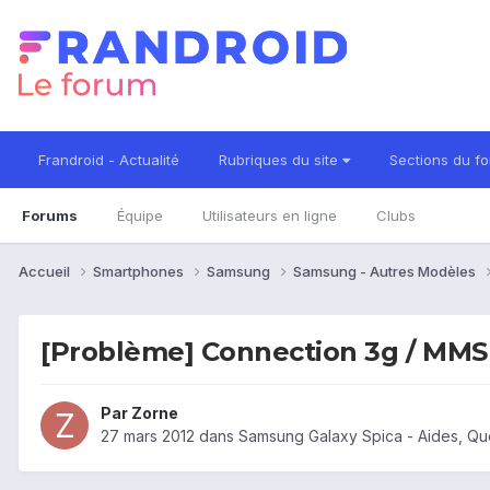
Frandroid - Actualité
Rubriques du site
Sections du f
Forums
Équipe
Utilisateurs en ligne
Clubs
Accueil
Smartphones
Samsung
Samsung - Autres Modèles
[Problème] Connection 3g / MMS
Par
Zorne
27 mars 2012
dans
Samsung Galaxy Spica - Aides, Qu