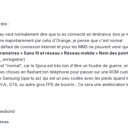
dre :
au veut normalement dire que tu es connecté en itinérance (moi je n'
e majoritairement par celui d'Orange, je pense que c'est normal.
 défaut de connexion Internet et pour les MMS ne peuvent venir que
ramètres > Sans fil et réseau > Réseau mobile > Nom des poin
, enregistrer)
est "normal", car le Spica est très loin d'être un foudre de guerre, en
les choses en flashant ton téléphone pour passer sur une ROM custo
e Samsung (que tu as) qui est un peu codée avec les pieds quand mê
V.A., GTA, ou autre gros FPS de bourrin... Ce sera une amélioration 
estions!
îmes