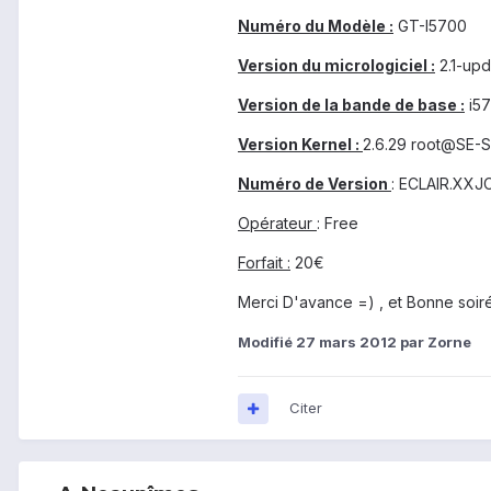
Numéro du Modèle :
GT-I5700
Version du micrologiciel :
2.1-upd
Version de la bande de base :
i5
Version Kernel :
2.6.29 root@SE-
Numéro de Version
: ECLAIR.XXJ
Opérateur
: Free
Forfait :
20€
Merci D'avance =) , et Bonne soi
Modifié
27 mars 2012
par Zorne
Citer