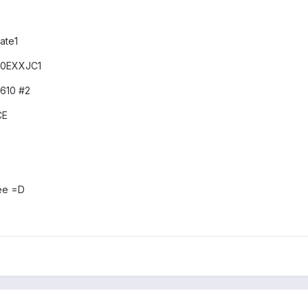
ate1
70EXXJC1
S610 #2
CE
rée =D