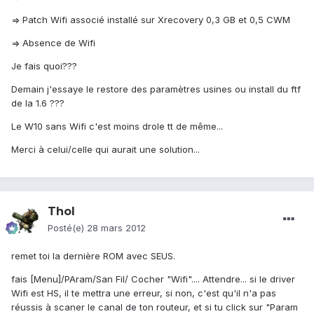
=> Patch Wifi associé installé sur Xrecovery 0,3 GB et 0,5 CWM
=> Absence de Wifi
Je fais quoi???
Demain j'essaye le restore des paramètres usines ou install du ftf
de la 1.6 ???
Le W10 sans Wifi c'est moins drole tt de même...
Merci à celui/celle qui aurait une solution...
Thol
Posté(e)
28 mars 2012
remet toi la dernière ROM avec SEUS.
fais [Menu]/PAram/San Fil/ Cocher "Wifi".... Attendre... si le driver
Wifi est HS, il te mettra une erreur, si non, c'est qu'il n'a pas
réussis à scaner le canal de ton routeur, et si tu click sur "Param