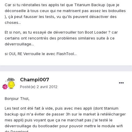
Car si tu réinstalles tes applis tel que Titanium Backup (que je
déconseille à tous ceux qui ne maitrisent pas assez les bidouilles
), çà peut fausser les tests, vu qu'ils peuvent désactiver des
choses...
Et si non, as tu essayé de déverrouiller ton Boot Loader ? car
certains ont rencontrés des problèmes similaires suite à ce
déverrouillage...
si OUI, RE Verrouille le avec FlashTool...
Champi007
Posté(e)
2 avril 2012
Bonjour Thol,
Les test ont été fait à vide, puis avec mes appli (dont titanium
backup qui m'a éviter de passer 3h sur le market à retélécharger
mes appli) puis voyant que ça ne marchait pas j'ai testé le
déverrouillage du bootloader pour pouvoir mettre le module wifi
de Doomlord...