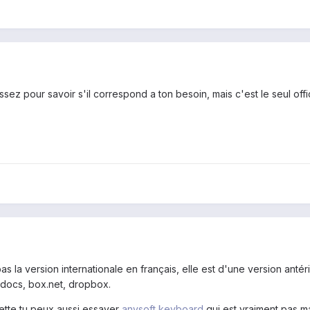
 assez pour savoir s'il correspond a ton besoin, mais c'est le seul offi
pas la version internationale en français, elle est d'une version ant
docs, box.net, dropbox.
blette tu peux aussi essayer
anysoft keyboard
qui est vraiment pas mal