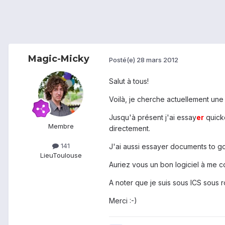
Magic-Micky
Posté(e)
28 mars 2012
Salut à tous!
Voilà, je cherche actuellement une
Jusqu'à présent j'ai essay
er
quicko
Membre
directement.
141
J'ai aussi essayer documents to go,
Lieu
Toulouse
Auriez vous un bon logiciel à me co
A noter que je suis sous ICS sous 
Merci :-)