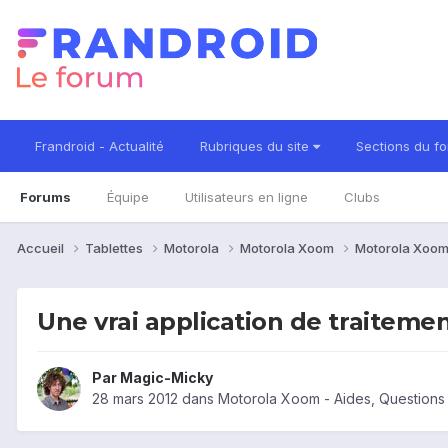
Frandroid - Actualité
Rubriques du site
Sections du f
Forums
Équipe
Utilisateurs en ligne
Clubs
Accueil
Tablettes
Motorola
Motorola Xoom
Motorola Xoom
Une vrai application de traiteme
Par
Magic-Micky
28 mars 2012
dans
Motorola Xoom - Aides, Question