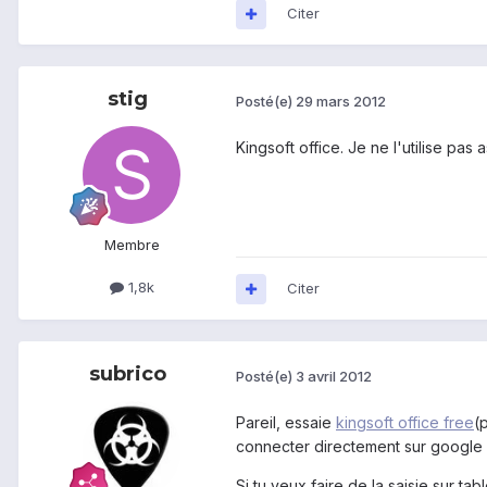
Citer
stig
Posté(e)
29 mars 2012
Kingsoft office. Je ne l'utilise pas
Membre
1,8k
Citer
subrico
Posté(e)
3 avril 2012
Pareil, essaie
kingsoft office free
(
connecter directement sur google 
Si tu veux faire de la saisie sur ta