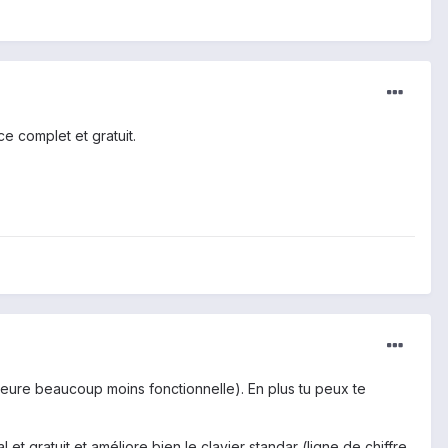
ce complet et gratuit.
érieure beaucoup moins fonctionnelle). En plus tu peux te
 et gratuit et améliore bien le clavier standar (ligne de chiffre,