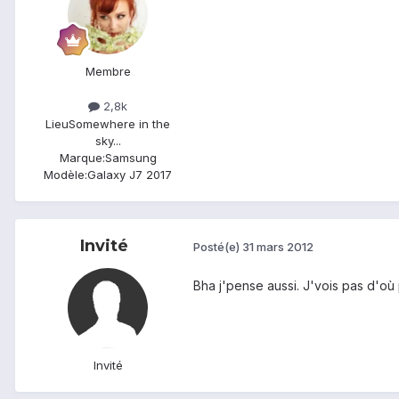
Membre
2,8k
Lieu
Somewhere in the
sky...
Marque:
Samsung
Modèle:
Galaxy J7 2017
Invité
Posté(e)
31 mars 2012
Bha j'pense aussi. J'vois pas d'où 
Invité