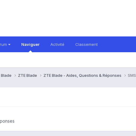
orum
Naviguer
Activité
Classement
 Blade
ZTE Blade
ZTE Blade - Aides, Questions & Réponses
SMS 
éponses