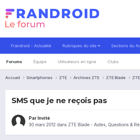
Frandroid - Actualité
Rubriques du site
Sections du f
Forums
Équipe
Utilisateurs en ligne
Clubs
Accueil
Smartphones
ZTE
Archives ZTE
ZTE Blade
ZTE
SMS que je ne reçois pas
Par Invité
30 mars 2012
dans
ZTE Blade - Aides, Questions & R