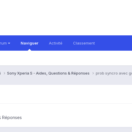
orum
Naviguer
Activité
Classement
S
Sony Xperia S - Aides, Questions & Réponses
prob syncro avec 
 & Réponses