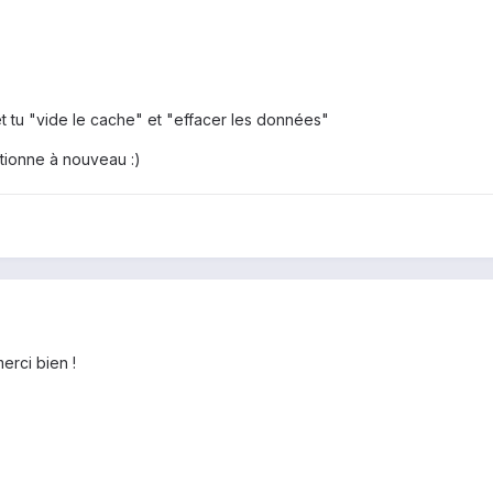
et tu "vide le cache" et "effacer les données"
ctionne à nouveau :)
erci bien !