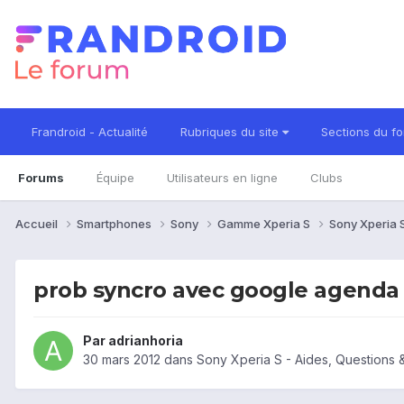
Frandroid - Actualité
Rubriques du site
Sections du f
Forums
Équipe
Utilisateurs en ligne
Clubs
Accueil
Smartphones
Sony
Gamme Xperia S
Sony Xperia 
prob syncro avec google agenda
Par
adrianhoria
30 mars 2012
dans
Sony Xperia S - Aides, Questions