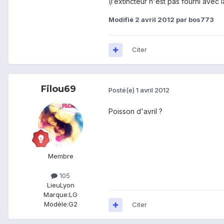
(l’extincteur n'est pas fourni avec 
Modifié
2 avril 2012
par bos773
Citer
Filou69
Posté(e)
1 avril 2012
Poisson d'avril ?
Membre
105
Lieu
Lyon
Marque:
LG
Modèle:
G2
Citer