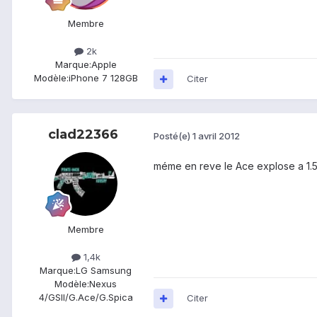
Membre
2k
Marque:
Apple
Modèle:
iPhone 7 128GB
Citer
clad22366
Posté(e)
1 avril 2012
méme en reve le Ace explose a 1.
Membre
1,4k
Marque:
LG Samsung
Modèle:
Nexus
4/GSII/G.Ace/G.Spica
Citer