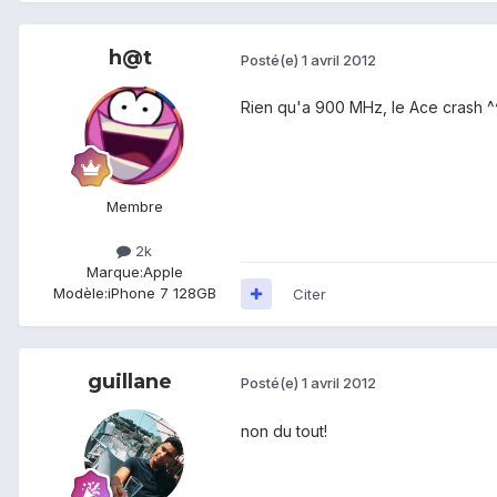
h@t
Posté(e)
1 avril 2012
Rien qu'a 900 MHz, le Ace crash ^
Membre
2k
Marque:
Apple
Modèle:
iPhone 7 128GB
Citer
guillane
Posté(e)
1 avril 2012
non du tout!