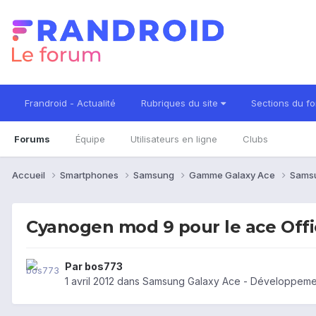
Frandroid - Actualité
Rubriques du site
Sections du f
Forums
Équipe
Utilisateurs en ligne
Clubs
Accueil
Smartphones
Samsung
Gamme Galaxy Ace
Sams
Cyanogen mod 9 pour le ace Offic
Par
bos773
1 avril 2012
dans
Samsung Galaxy Ace - Développeme