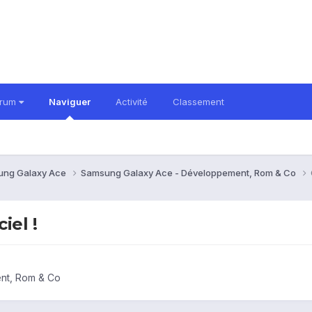
orum
Naviguer
Activité
Classement
ung Galaxy Ace
Samsung Galaxy Ace - Développement, Rom & Co
iel !
nt, Rom & Co