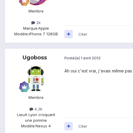
Membre
2k
Marque:
Apple
Modèle:
iPhone 7 128GB
Citer
Ugoboss
Posté(e)
1 avril 2012
Ah oui c'est vrai, j'avais même pas f
Membre
4,3k
Lieu
A Lyon croquant
une pomme
Modèle:
Nexus 4
Citer