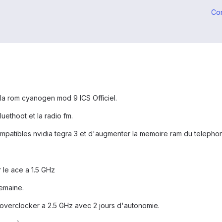
Co
 la rom cyanogen mod 9 ICS Officiel.
luethoot et la radio fm.
compatibles nvidia tegra 3 et d'augmenter la memoire ram du telephon
 le ace a 1.5 GHz
semaine.
 l'overclocker a 2.5 GHz avec 2 jours d'autonomie.