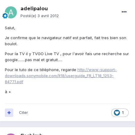
adelipalou
Posté(e)
3 avril 2012
Salut,
Je confirme que le navigateur natif est parfait, fait tres bien son
boulot.
Pour la TV il y TVGO Live TV , pour l'avoir fais une recherche sur
google........pas mal et gratuit.....
Pour le tuto de ce téléphone, regarde
http://www-support-
downloads.sonymobile.com/lt18/userguide_FR_LT18_1253-
8477.1.pdf
à +
Citer
1