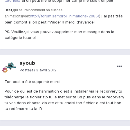
tutoriels/
Si on peut me le supprimer car je me suis trompé!!
Bref,
qui saurait comment on eut des
http://forum.samdroi...nimations-2085/
) j'ai pas trés
animations(voir:
bien comprit si on peut m'aider !! merci d'avance!!
PS: Veuillez,si vous pouvez,supprimer mon message dans la
catégorie tutoriel
ayoub
Posté(e)
3 avril 2012
Ton post a été supprimé merci
Pour ce qui est de l'animation c'est a installer via le recorvery tu
télécharge le fichier zip tu le met sur ta Sd puis dans le recorvery
tu vas dans choose zip etc et tu choisi ton fichier c'est tout bon
tu redémarre tu la :D