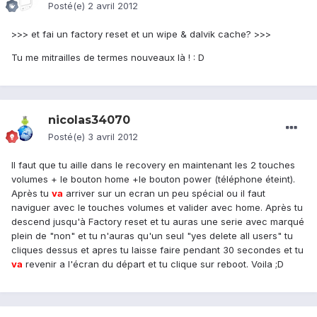
Posté(e)
2 avril 2012
>>> et fai un factory reset et un wipe & dalvik cache? >>>
Tu me mitrailles de termes nouveaux là ! : D
nicolas34070
Posté(e)
3 avril 2012
Il faut que tu aille dans le recovery en maintenant les 2 touches
volumes + le bouton home +le bouton power (téléphone éteint).
Après tu
va
arriver sur un ecran un peu spécial ou il faut
naviguer avec le touches volumes et valider avec home. Après tu
descend jusqu'à Factory reset et tu auras une serie avec marqué
plein de "non" et tu n'auras qu'un seul "yes delete all users" tu
cliques dessus et apres tu laisse faire pendant 30 secondes et tu
va
revenir a l'écran du départ et tu clique sur reboot. Voila ;D