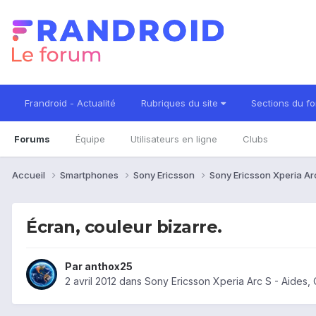
Frandroid - Actualité
Rubriques du site
Sections du f
Forums
Équipe
Utilisateurs en ligne
Clubs
Accueil
Smartphones
Sony Ericsson
Sony Ericsson Xperia Ar
Écran, couleur bizarre.
Par
anthox25
2 avril 2012
dans
Sony Ericsson Xperia Arc S - Aides