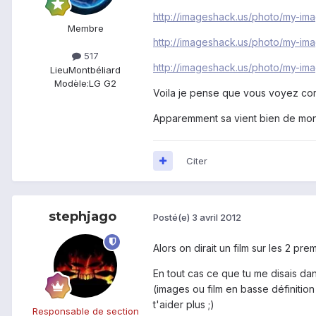
http://imageshack.us/photo/my-im
Membre
http://imageshack.us/photo/my-im
517
http://imageshack.us/photo/my-im
Lieu
Montbéliard
Modèle:
LG G2
Voila je pense que vous voyez cor
Apparemment sa vient bien de mon é
Citer
stephjago
Posté(e)
3 avril 2012
Alors on dirait un film sur les 2 pr
En tout cas ce que tu me disais dans
(images ou film en basse définition 
t'aider plus ;)
Responsable de section