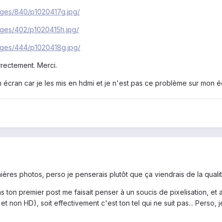
ages/840/p1020417g.jpg/
ages/402/p1020415h.jpg/
ages/444/p1020418g.jpg/
rectement. Merci.
cran car je les mis en hdmi et je n'est pas ce problème sur mon éc
emières photos, perso je penserais plutôt que ça viendrais de la quali
 ton premier post me faisait penser à un soucis de pixelisation, et a p
et non HD), soit effectivement c'est ton tel qui ne suit pas... Perso,