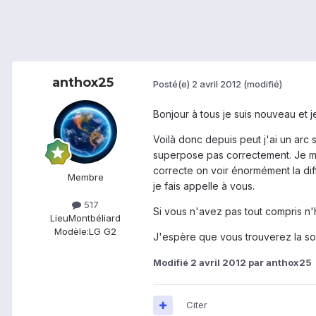
anthox25
Posté(e)
2 avril 2012
(modifié)
Bonjour à tous je suis nouveau et j
Voilà donc depuis peut j'ai un arc 
superpose pas correctement. Je m'e
correcte on voir énormément la diff
Membre
je fais appelle à vous.
517
Si vous n'avez pas tout compris n'
Lieu
Montbéliard
Modèle:
LG G2
J'espère que vous trouverez la sol
Modifié
2 avril 2012
par anthox25
Citer