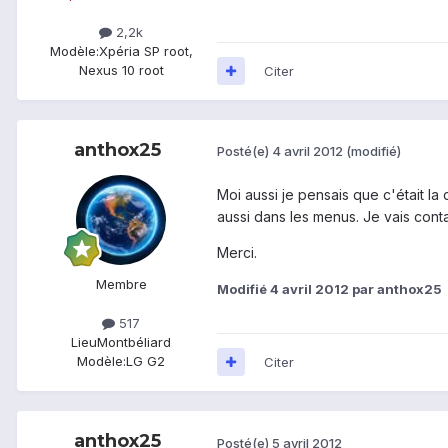
2,2k
Modèle:
Xpéria SP root,
Nexus 10 root
Citer
anthox25
Posté(e)
4 avril 2012
(modifié)
Moi aussi je pensais que c'était la
aussi dans les menus. Je vais conta
Merci.
Membre
Modifié
4 avril 2012
par anthox25
517
Lieu
Montbéliard
Modèle:
LG G2
Citer
anthox25
Posté(e)
5 avril 2012