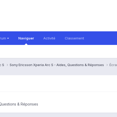
orum
Naviguer
Activité
Classement
c S
Sony Ericsson Xperia Arc S - Aides, Questions & Réponses
Écra
, Questions & Réponses