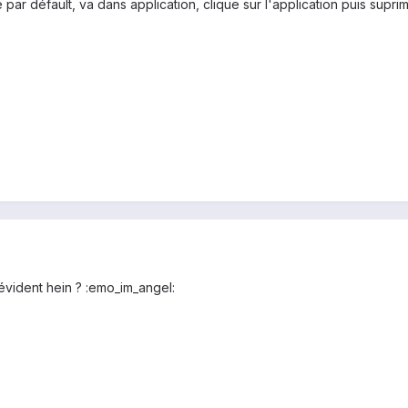
ar défault, va dans application, clique sur l'application puis suprime
 évident hein ? :emo_im_angel: