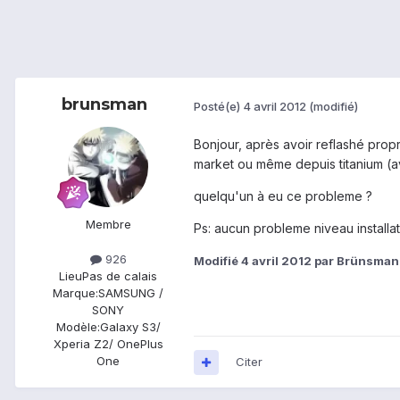
brunsman
Posté(e)
4 avril 2012
(modifié)
Bonjour, après avoir reflashé propr
market ou même depuis titanium (a
quelqu'un à eu ce probleme ?
Membre
Ps: aucun probleme niveau installati
926
Modifié
4 avril 2012
par Brünsman
Lieu
Pas de calais
Marque:
SAMSUNG /
SONY
Modèle:
Galaxy S3/
Xperia Z2/ OnePlus
One
Citer