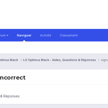
orum
Naviguer
Activité
Classement
ptimus Black
LG Optimus Black - Aides, Questions & Réponses
sign
incorrect
s & Réponses