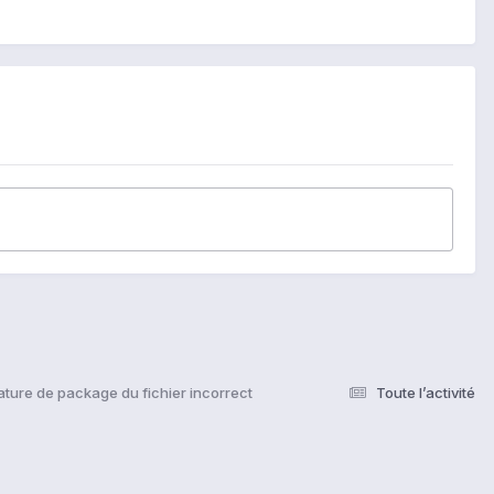
ature de package du fichier incorrect
Toute l’activité