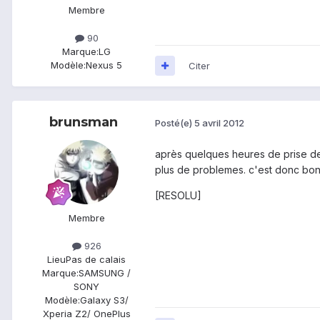
Membre
90
Marque:
LG
Modèle:
Nexus 5
Citer
brunsman
Posté(e)
5 avril 2012
après quelques heures de prise de 
plus de problemes. c'est donc bon à
[RESOLU]
Membre
926
Lieu
Pas de calais
Marque:
SAMSUNG /
SONY
Modèle:
Galaxy S3/
Xperia Z2/ OnePlus