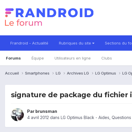
Frandroid - Actualité
Rubriques du site
Sections du f
Forums
Équipe
Utilisateurs en ligne
Clubs
Accueil
Smartphones
LG
Archives LG
LG Optimus
LG O
signature de package du fichier 
Par
brunsman
4 avril 2012
dans
LG Optimus Black - Aides, Question