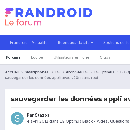
Frandroid - Actualité
Rubriques du site
Sections du f
Forums
Équipe
Utilisateurs en ligne
Clubs
Accueil
Smartphones
LG
Archives LG
LG Optimus
LG O
sauvegarder les données appli avec v20n sans root
sauvegarder les données appli a
Par
Stazos
4 avril 2012
dans
LG Optimus Black - Aides, Question