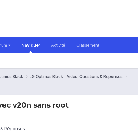
orum
Naviguer
Activité
Classement
ptimus Black
LG Optimus Black - Aides, Questions & Réponses
vec v20n sans root
s & Réponses