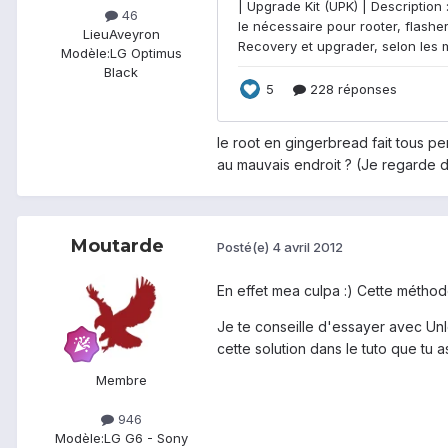
46
Lieu
Aveyron
Modèle:
LG Optimus
Black
le root en gingerbread fait tous pe
au mauvais endroit ? (Je regarde 
Moutarde
Posté(e)
4 avril 2012
En effet mea culpa :) Cette méthode
Je te conseille d'essayer avec Unlo
cette solution dans le tuto que tu 
Membre
946
Modèle:
LG G6 - Sony