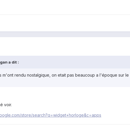
an a dit :
s m'ont rendu nostalgique, on etait pas beaucoup a l'époque sur le
é voir.
y.google.com/store/search?q=widget+horloge&c=apps