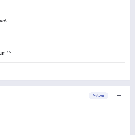
ket.
rum ^^
Auteur