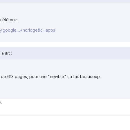
i été voir.
lay.google....+horloge&c=apps
a dit :
plus de 613 pages, pour une "newbie" ça fait beaucoup.
.