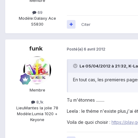
Membre
69
Modèle:
Galaxy Ace
S5830
Citer
funk
Posté(e)
6 avril 2012
Le 05/04/2012 à 21:32, K-Lag
En tout cas, les premieres page
Membre
Tu m'étonnes .........
8,1k
Lieu
Mantes la jolie 78
Leela : le théme n'existe plus,j'ai ét
Modèle:
Lumia 1020 +
Keyone
Voila de quoi choisir :
https://pla