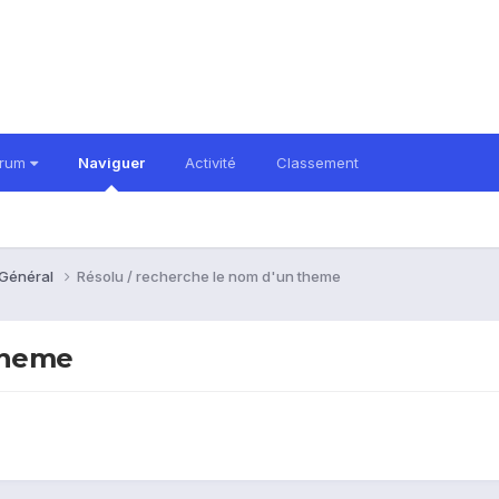
orum
Naviguer
Activité
Classement
 Général
Résolu / recherche le nom d'un theme
theme