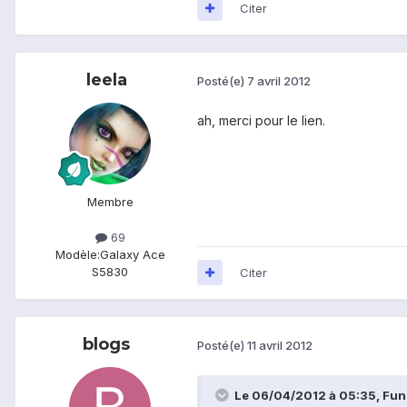
Citer
leela
Posté(e)
7 avril 2012
ah, merci pour le lien.
Membre
69
Modèle:
Galaxy Ace
S5830
Citer
blogs
Posté(e)
11 avril 2012
Le 06/04/2012 à 05:35, Funk 