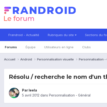
Frandroid - Actualité
Rubriques du site
Sections du f
Forums
Équipe
Utilisateurs en ligne
Clubs
Accueil
Android
Personnalisation visuelle
Personnalisation -
Résolu / recherche le nom d'un 
Par
leela
5 avril 2012
dans
Personnalisation - Général