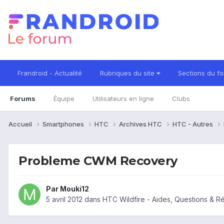
Frandroid - Actualité
Rubriques du site
Sections du f
Forums
Équipe
Utilisateurs en ligne
Clubs
Accueil
Smartphones
HTC
Archives HTC
HTC - Autres
Probleme CWM Recovery
Par
Mouki12
5 avril 2012
dans
HTC Wildfire - Aides, Questions & 