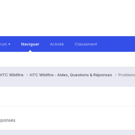
orum
Naviguer
Activité
Classement
HTC Wildfire
HTC Wildfire - Aides, Questions & Réponses
Problem
Réponses